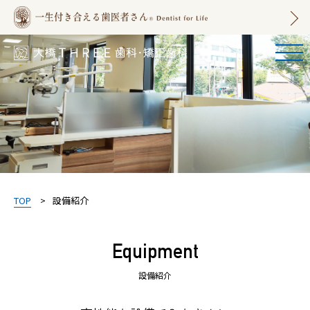
大橋THREE歯科・矯
正歯科 | 福岡市南区
大橋の歯医者
TOP
設備紹介
Equipment
設備紹介