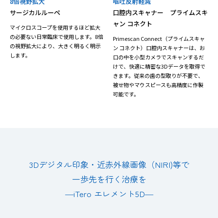
8倍視野拡大
嘔吐反射軽減
サージカルルーペ
口腔内スキャナー プライムスキ
ャン コネクト
マイクロスコープを使用するほど拡大
の必要ない日常臨床で使用します。8倍
Primescan Connect（プライムスキャ
の視野拡大により、大きく明るく明示
ン コネクト）口腔内スキャナーは、お
します。
口の中を小型カメラでスキャンするだ
けで、快適に精密な3Dデータを取得で
きます。従来の歯の型取りが不要で、
被せ物やマウスピースも高精度に作製
可能です。
3Dデジタル印象・近赤外線画像（NIRI)等で
一歩先を行く治療を
―iTero エレメント5D―