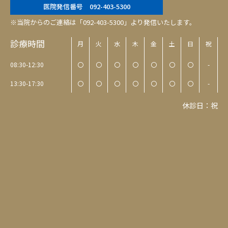
医院発信番号 092-403-5300
※当院からのご連絡は「092-403-5300」より発信いたします。
診療時間
月
火
水
木
金
土
日
祝
08:30-12:30
〇
〇
〇
〇
〇
〇
〇
-
13:30-17:30
〇
〇
〇
〇
〇
〇
〇
-
休診日：祝