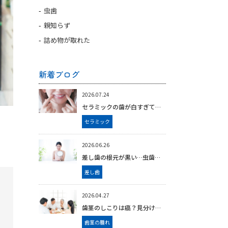
虫歯
親知らず
詰め物が取れた
新着ブログ
2026.07.24
セラミックの歯が白すぎて不自然…やり直すべき？歯を削るリスクを大橋の歯医者が解説
セラミック
2026.06.26
差し歯の根元が黒い…虫歯？劣化？放置してよいケース・やり替えが必要なケースを大橋の歯科医師が解説【大橋THREE歯科・矯正歯科】
差し歯
2026.04.27
歯茎のしこりは癌？見分け方と注意すべき症状｜白いできもの・硬い腫れの違い【大橋THREE歯科・矯正歯科】
歯茎の腫れ