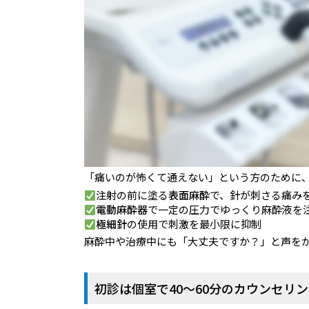
「痛いのが怖くて通えない」という方のために
注射の前に塗る
表面麻酔
で、針が刺さる痛み
電動麻酔器
で一定の圧力でゆっくり麻酔液を
極細針
の使用で刺激を最小限に抑制
麻酔中や治療中にも「大丈夫ですか？」と声を
初診は個室で40〜60分のカウンセリ