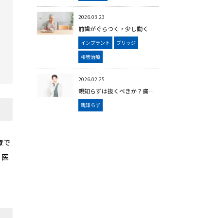
2026.03.23
前歯がぐらつく・少し動く原因は？治療と抜歯の判断基準｜大橋の歯医者
インプラント
ブリッジ
根管治療
2026.02.25
親知らずは抜くべきか？痛い時と痛くない時をくり返す場合の判断基準【福岡市南区 大橋｜大橋THREE歯科・矯正歯科】
親知らず
療で
、医